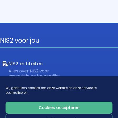
NIS2 voor jou
NIS2 entiteiten
Alles over NIS2 voor
essentiële en belangrijke
entiteiten die direct
vallen onder de NIS2 wet.
Wij gebruiken cookies om onze website en onze service te
optimaliseren.
Mkb-bedrijven
(leveranciers)
Cookies accepteren
Alles over NIS2 en het