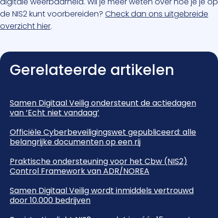
digitale weerbaarheid. Wil je meer weten over hoe je je op
de NIS2 kunt voorbereiden?
Check dan ons uitgebreide
overzicht hier
.
Gerelateerde artikelen
Samen Digitaal Veilig ondersteunt de actiedagen
van ‘Echt niet vandaag’
Officiële Cyberbeveiligingswet gepubliceerd: alle
belangrijke documenten op een rij
Praktische ondersteuning voor het Cbw (NIS2)
Control Framework van ADR/NOREA
Samen Digitaal Veilig wordt inmiddels vertrouwd
door 10.000 bedrijven