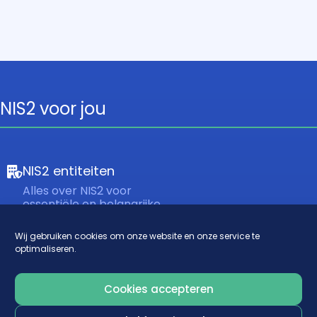
NIS2 voor jou
NIS2 entiteiten
Alles over NIS2 voor
essentiële en belangrijke
entiteiten die direct
vallen onder de NIS2 wet.
Wij gebruiken cookies om onze website en onze service te
optimaliseren.
Mkb-bedrijven
(leveranciers)
Cookies accepteren
Alles over NIS2 en het