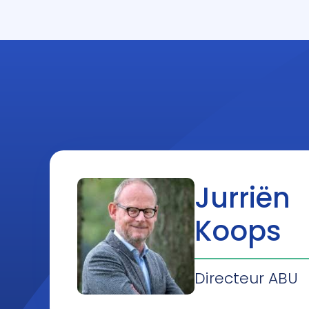
Jurriën
Koops
Directeur ABU