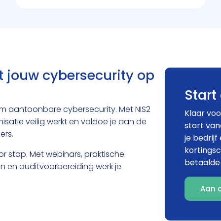
 jouw cybersecurity op
Start 
om aantoonbare cybersecurity. Met NIS2
Klaar voo
nisatie veilig werkt en voldoe je aan de
start va
ers.
je bedrij
kortings
or stap. Met webinars, praktische
betaalde
n en auditvoorbereiding werk je
Aan 