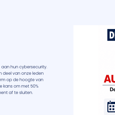
n aan hun cybersecurity.
een deel van onze leden
tform op de hoogte van
 de kans om met 50%
nt af te sluiten.